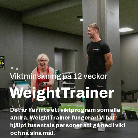
Viktminskning på 12 veckor
WeightTrainer
Det är här inte ett viktprogram som alla
andra. WeightTrainer fungerar! Vi har
hjälpt tusentals personer att gå ned i vikt
och nå sina mål.