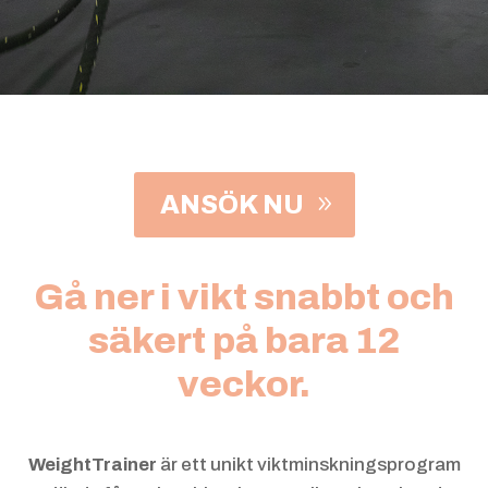
ANSÖK NU
Gå ner i vikt snabbt och
säkert på bara 12
veckor.
WeightTrainer
är ett unikt viktminskningsprogram