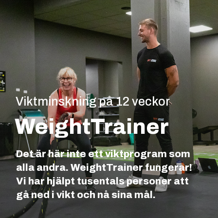
Viktminskning på 12 veckor
WeightTrainer
Det är här inte ett viktprogram som
alla andra. WeightTrainer fungerar!
Vi har hjälpt tusentals personer att
gå ned i vikt och nå sina mål.