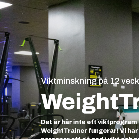
Viktminskning på 12 veck
WeightTr
Det är här inte ett viktprogram
WeightTrainer fungerar! Vi har 