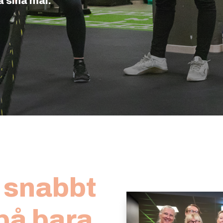
å sina mål.
t snabbt
på bara