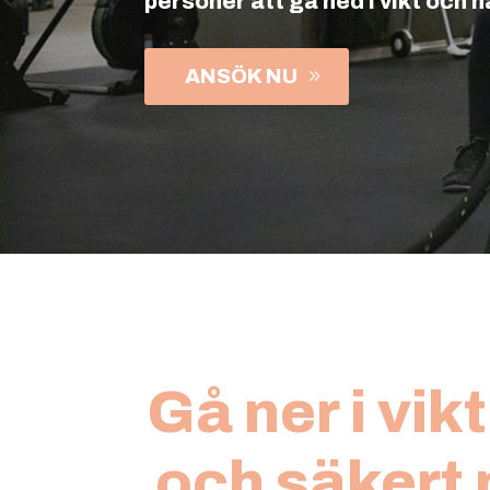
personer att gå ned i vikt och n
ANSÖK NU
Gå ner i vik
och säkert 