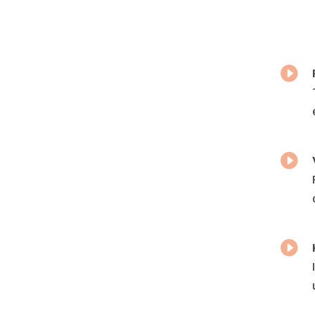


