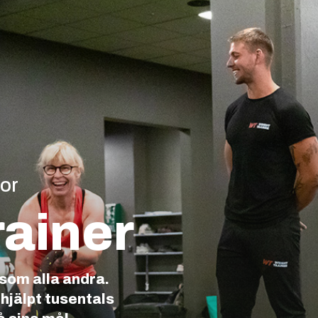
or
ainer
 som alla andra.
hjälpt tusentals