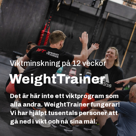
Viktminskning på 12 veckor
WeightTrainer
Det är här inte ett viktprogram som
alla andra. WeightTrainer fungerar!
Vi har hjälpt tusentals personer att
gå ned i vikt och nå sina mål.