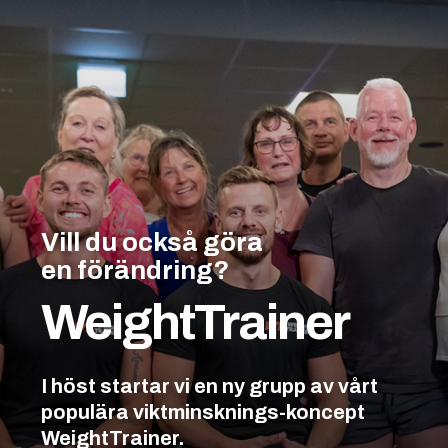
Vill du också göra
en förändring?
WeightTrainer
I höst startar vi en ny grupp av vårt
populära viktminsknings-koncept
WeightTrainer.