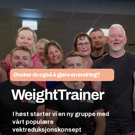
Ønsker du også å gjøre en endring?
WeightTrainer
I høst starter vi en ny gruppe med
vårt populære
vektreduksjonskonsept