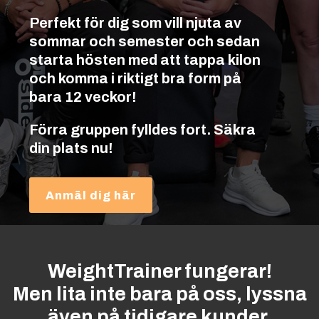
Perfekt för dig som vill njuta av
sommar och semester och sedan
starta hösten med att tappa kilon
och komma i riktigt bra form på
bara 12 veckor!
Förra gruppen fylldes fort. Säkra
din plats nu!
Anmäl dig här
WeightTrainer fungerar!
Men lita inte bara på oss, lyssna
även på tidigare kunder.