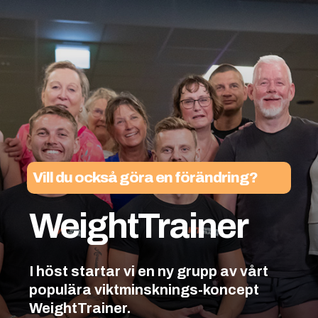
Vill du också göra en förändring?
WeightTrainer
I höst startar vi en ny grupp av vårt
populära viktminsknings-koncept
WeightTrainer.