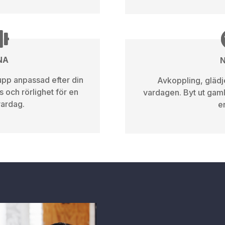
NA
upp anpassad efter din
Avkoppling, glädje
s och rörlighet för en
vardagen. Byt ut gam
vardag.
e