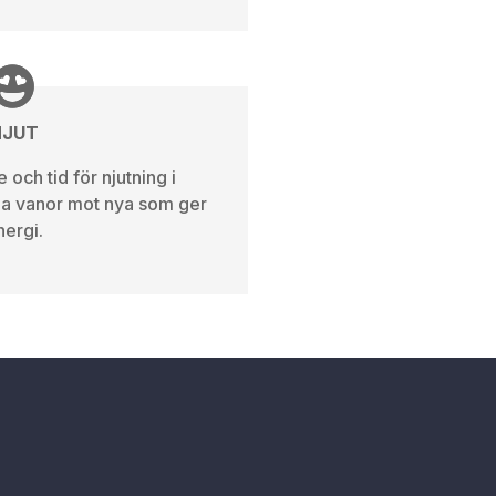
NJUT
 och tid för njutning i
la vanor mot nya som ger
nergi.