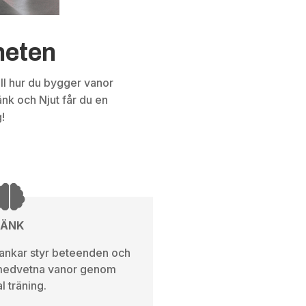
lheten
till hur du bygger vanor
nk och Njut får du en
!
TÄNK
tankar styr beteenden och
omedvetna vanor genom
l träning.