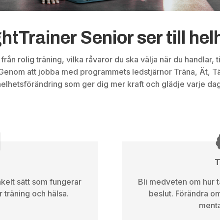
tTrainer Senior ser till he
 från rolig träning, vilka råvaror du ska välja när du handlar, 
. Genom att jobba med programmets ledstjärnor Träna, Ät, Tä
helhetsförändring som ger dig mer kraft och glädje varje dag
kelt sätt som fungerar
Bli medveten om hur 
 träning och hälsa.
beslut. Förändra 
menta