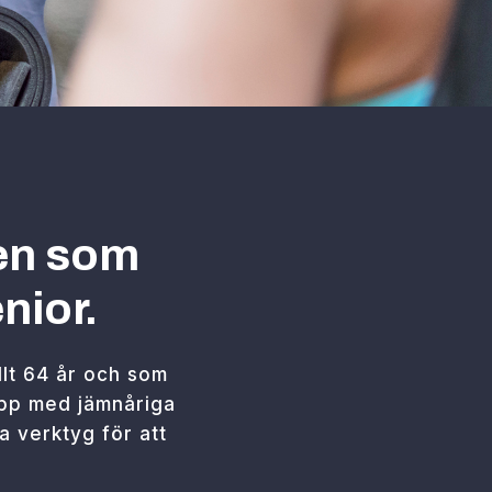
men som
nior.
llt 64 år och som
rupp med jämnåriga
a verktyg för att