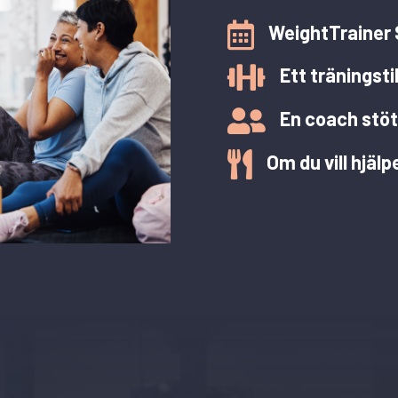

WeightTrainer 

Ett träningst

En coach stöt

Om du vill hjälpe