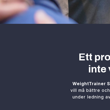
Ett pr
inte
WeightTrainer
S
vill må bättre oc
under ledning av