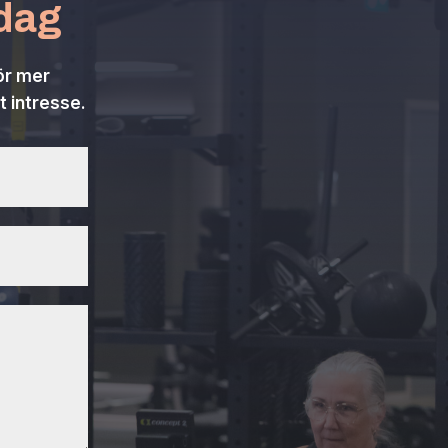
idag
för mer
t intresse.