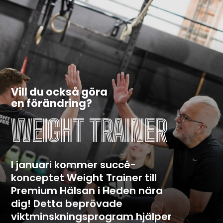
Vill du också göra
en förändring?
WEIGHT TRAINER
I januari kommer succé-
konceptet Weight Trainer till
Premium Hälsan i Heden nära
dig! Detta beprövade
viktminskningsprogram hjälper