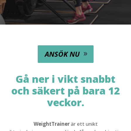
ANSÖK NU
Gå ner i vikt snabbt
och säkert på bara 12
veckor.
WeightTrainer
är ett unikt