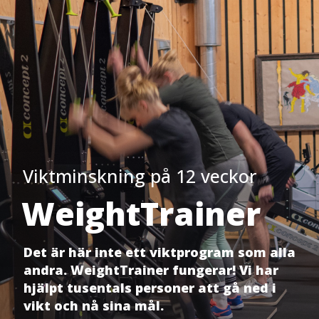
Viktminskning på 12 veckor
WeightTrainer
Det är här inte ett viktprogram som alla
andra. WeightTrainer fungerar! Vi har
hjälpt tusentals personer att gå ned i
vikt och nå sina mål.