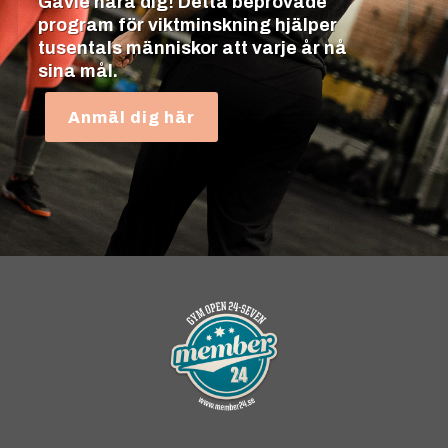
Gävle nära dig! Detta beprövade
program för viktminskning hjälper
tusentals människor att varje år nå
sina mål.
Anmäl dig här