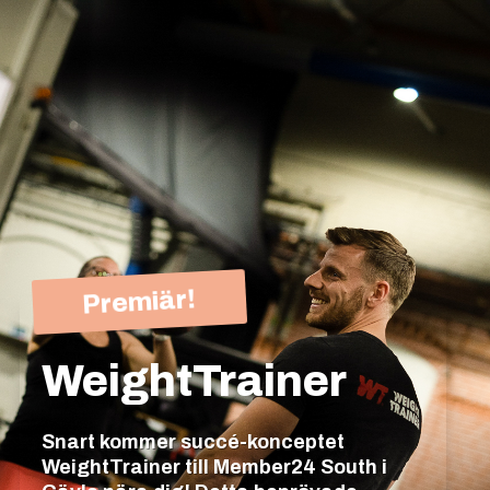
Premiär!
WeightTrainer
Snart kommer succé-konceptet
WeightTrainer till Member24 South i