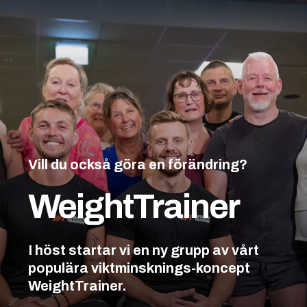
Vill du också göra en förändring?
WeightTrainer
I höst startar vi en ny grupp av vårt
populära viktminsknings-koncept
WeightTrainer.