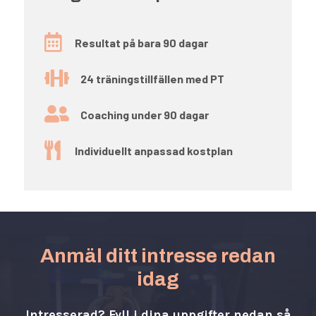

Resultat på bara 90 dagar

24 träningstillfällen med PT

Coaching under 90 dagar

Individuellt anpassad kostplan
Anmäl ditt intresse redan
idag
Intresserad? Fyll i dina uppgifter nedan så