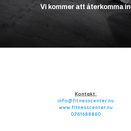
Vi kommer att återkomma in
Kontakt:
info@fitnesscenter.nu
www.fitnesscenter.nu
0761688860