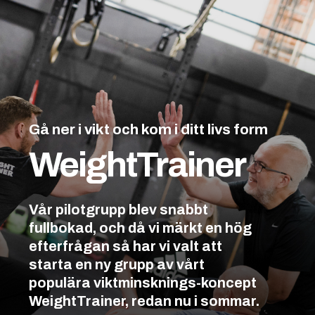
Gå ner i vikt och kom i ditt livs form
WeightTrainer
Vår pilotgrupp blev snabbt
fullbokad, och då vi märkt en hög
efterfrågan så har vi valt att
starta en ny grupp av vårt
populära viktminsknings-koncept
WeightTrainer, redan nu i sommar.