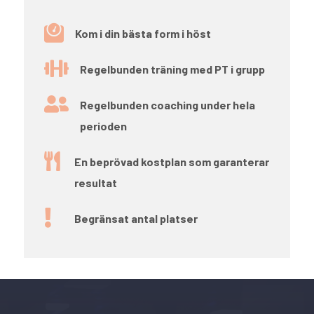

Kom i din bästa form i höst

Regelbunden träning med PT i grupp

Regelbunden coaching under hela
perioden

En beprövad kostplan som garanterar
resultat

Begränsat antal platser